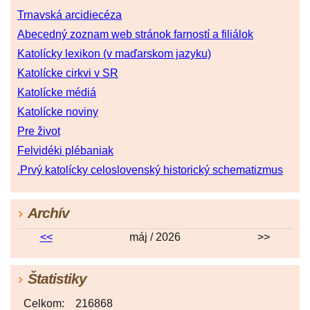
Trnavská arcidiecéza
Abecedný zoznam web stránok farností a filiálok
Katolícky lexikon (v maďarskom jazyku)
Katolícke cirkvi v SR
Katolícke médiá
Katolícke noviny
Pre život
Felvidéki plébaniak
.Prvý katolícky celoslovenský historický schematizmus
Archív
<<
máj / 2026
>>
Štatistiky
Celkom:
216868