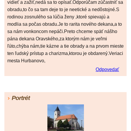
vidieť a zažiť,nedá sa to opísať.Odporúčam zúčastniť sa
obradu,to čo sa tam deje to je neetické a nedôstojné.S
rodinou zosnulého sa lúčia ženy ,ktoré spievajú a
modlia sa počas obradu.Je to rarita nového dekana,a to
sa nám vonkoncom nepáči.Preto chceme späť nášho
pána dekana Oravského,za ktorým nám je veľmi
ľúto,chýba nám,tie kázne a tie obrady a na prvom mieste
ten ľudský prístup a charizma,ktorou je obdarený.Veriaci
mesta Hurbanovo,
Odpovedať
Portrét