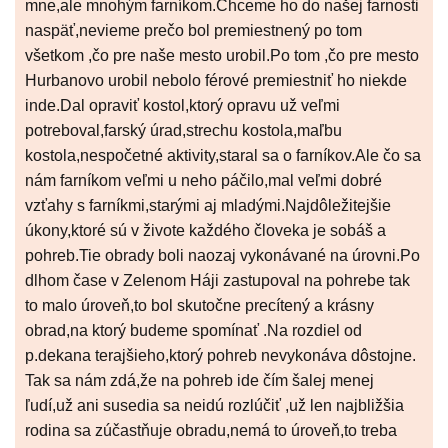
mne,ale mnohým farníkom.Chceme ho do našej farnosti
naspäť,nevieme prečo bol premiestnený po tom
všetkom ,čo pre naše mesto urobil.Po tom ,čo pre mesto
Hurbanovo urobil nebolo férové premiestniť ho niekde
inde.Dal opraviť kostol,ktorý opravu už veľmi
potreboval,farský úrad,strechu kostola,maľbu
kostola,nespočetné aktivity,staral sa o farníkov.Ale čo sa
nám farníkom veľmi u neho páčilo,mal veľmi dobré
vzťahy s farníkmi,starými aj mladými.Najdôležitejšie
úkony,ktoré sú v živote každého človeka je sobáš a
pohreb.Tie obrady boli naozaj vykonávané na úrovni.Po
dlhom čase v Zelenom Háji zastupoval na pohrebe tak
to malo úroveň,to bol skutočne precítený a krásny
obrad,na ktorý budeme spomínať .Na rozdiel od
p.dekana terajšieho,ktorý pohreb nevykonáva dôstojne.
Tak sa nám zdá,že na pohreb ide čím šalej menej
ľudí,už ani susedia sa neidú rozlúčiť ,už len najbližšia
rodina sa zúčastňuje obradu,nemá to úroveň,to treba