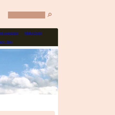
né organizácie
Filiálka Chotín
zy - linky