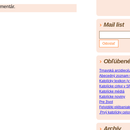
omentár.
Mail list
Obľúbené
Trnavská arcidiecé
Abecedný zoznam web
Katolícky lexikon 
Katolícke cirkvi v S
Katolícke médiá
Katolícke noviny
Pre život
Felvidéki plébaniak
.Prvý katolícky cel
Archív