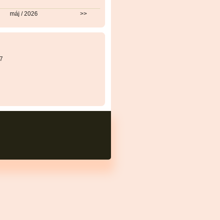
máj / 2026
>>
7