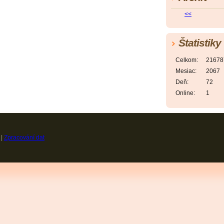
<<
Štatistiky
Celkom:
21678
Mesiac:
2067
Deň:
72
Online:
1
|
Zpracování dat