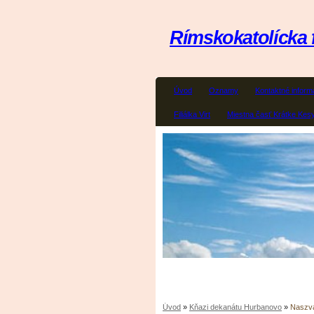
Rímskokatolícka 
Úvod
Oznamy
Kontaktné inform
Filiálka Virt
Miestna časť Krátke Kes
Úvod
»
Kňazi dekanátu Hurbanovo
»
Naszva