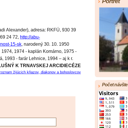
Portrét
di Alexander), adresa: RKFÚ, 930 39
 569 24 72,
http://abu-
rnost-15-sk
, narodený 30. 10. 1950
. 1974, 1974 - kaplán Komárno, 1975 -
á, 1993 - farár Lehnice, 1994 – aj k r.
LUŠNÝ K TRNAVSKEJ ARCIDIECÉZE
zoznam žijúcich kňazov, diakonov a bohoslovcov
Počet návšte