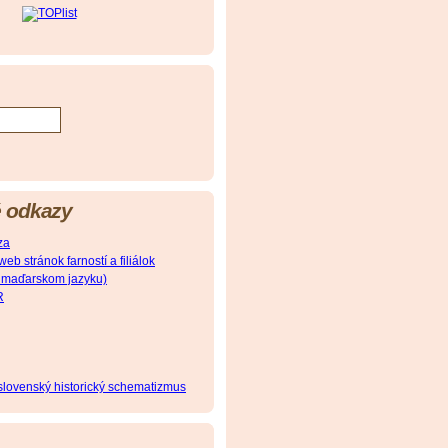
 odkazy
za
 stránok farností a filiálok
(v maďarskom jazyku)
R
oslovenský historický schematizmus