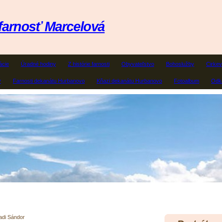
farnosť Marcelová
ácie
Úradné hodiny
Z histórie farnosti
Obyvateľstvo
Bohoslužby
Cirkev
y
Farnosti dekanátu Hurbanovo
Kňazi dekanátu Hurbanovo
Fotoalbum
Odka
di Sándor