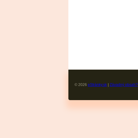
© 2026
eStránky.sk
|
Závadný obsah?