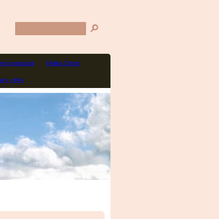
né organizácie
Filiálka Chotín
zy - linky