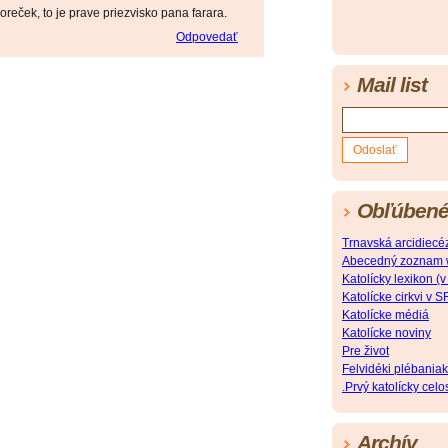
reček, to je prave priezvisko pana farara.
Odpovedať
Mail list
Obľúbené
Trnavská arcidiecé
Abecedný zoznam web
Katolícky lexikon 
Katolícke cirkvi v S
Katolícke médiá
Katolícke noviny
Pre život
Felvidéki plébaniak
.Prvý katolícky cel
Archív