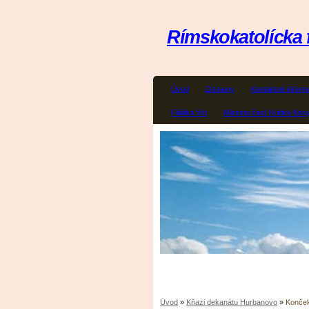
Rímskokatolícka 
Úvod
Oznamy
Kontaktné inform
Filiálka Virt
Miestna časť Krátke Kes
Úvod
»
Kňazi dekanátu Hurbanovo
»
Konček