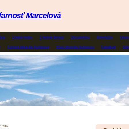
farnosť Marcelová
ácie
Úradné hodiny
Z histórie farnosti
Obyvateľstvo
Bohoslužby
Cirkev
y
Farnosti dekanátu Hurbanovo
Kňazi dekanátu Hurbanovo
Fotoalbum
Odka
 Otto