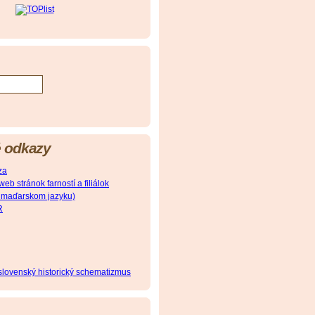
 odkazy
za
 stránok farností a filiálok
(v maďarskom jazyku)
R
oslovenský historický schematizmus