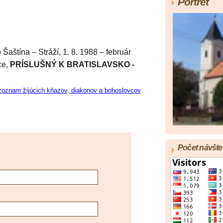
Portrét
Šaštína – Stráží, 1. 8. 1988 – február
ce,
PRÍSLUŠNÝ K BRATISLAVSKO -
zoznam žijúcich kňazov, diakonov a bohoslovcov
Počet návšte